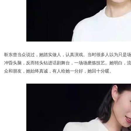
靳东曾当众说过，她踏实做人，认真演戏。当时很多人以为只是
冲昏头脑，反而转头钻进话剧舞台，一场场磨炼技艺。她明白，
众和朋友，她始终真诚，有人给她一分好，她回十分暖。