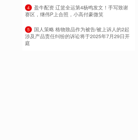
​盈牛配资 辽篮全运第4杨鸣发文！手写致谢
4
赛区，继伟P上合照，小高付豪微笑
​国人策略 格物致品作为被告/被上诉人的2起
5
涉及产品责任纠纷的诉讼将于2025年7月29日开
庭