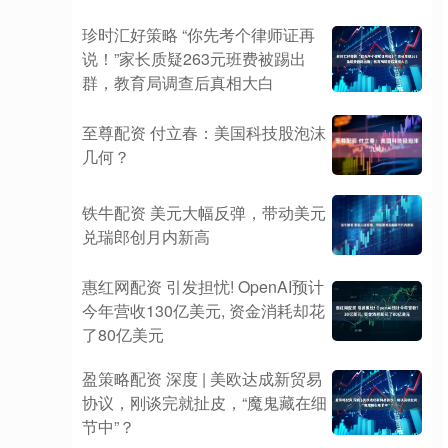
珍时汇好策略 “你先考个律师证再
说！”家长质疑263元班费被踢出
群，教育局调查后真相大白
至尊配资 付立春：美国科技股泡沫
几何？
铁牛配资 美元大幅反弹，带动美元
兑瑞郎创月内新高
惠红网配资 引发担忧! OpenAI预计
今年营收130亿美元, 资金消耗却花
了80亿美元
盈策略配资 深度 | 美欧达成新贸易
协议，刚谈完就扯皮，“魔鬼藏在细
节中”？