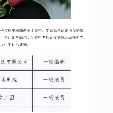
日子过得平稳却谈不上宽裕。受姑姑是话剧演员的影
，于是让她学舞蹈，又在中考后直接送她读幼师中专。
乎没生出什么波澜。