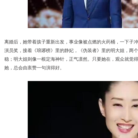
离婚后，她带着孩子重新出发，事业像被点燃的火药桶，一下子
演员奖，接着《琅琊榜》里的静妃，《伪装者》里的明大姐，两
稳；明大姐则像一根定海神针，正气凛然。只要她在，观众就觉
她，总会由衷赞一句演得好。