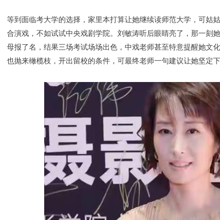
等到面临考大学的选择，家里本打算让她继续读师范大学，可姑
合演戏，不如试试中央戏剧学院。刘敏涛听后眼睛亮了，那一刻
母报了名，结果三场考试场场出色，中戏老师甚至特意提醒她文
也抛来橄榄枝，开出留校的条件，可最终老师一句建议让她坚定