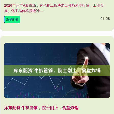
2026年开年A股市场，有色化工板块走出强势逼空行情，工业金
属、化工品价格接连冲....
01-28
浩鼎配资
库东配资 牛扒管够，院士刚上，食堂炸锅