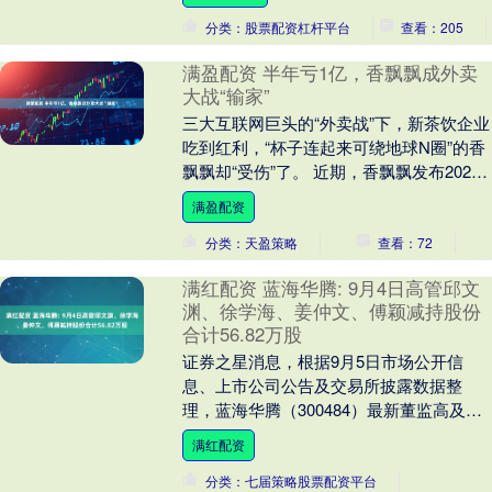
分类：股票配资杠杆平台
查看：205
满盈配资 半年亏1亿，香飘飘成外卖
大战“输家”
三大互联网巨头的“外卖战”下，新茶饮企业
吃到红利，“杯子连起来可绕地球N圈”的香
飘飘却“受伤”了。 近期，香飘飘发布2025
年上半年财报，公司实现营业收入10.....
满盈配资
分类：天盈策略
查看：72
满红配资 蓝海华腾: 9月4日高管邱文
渊、徐学海、姜仲文、傅颖减持股份
合计56.82万股
证券之星消息，根据9月5日市场公开信
息、上市公司公告及交易所披露数据整
理，蓝海华腾（300484）最新董监高及相
关人员股份变动情况：2025年9月4日公司
满红配资
董秘,....
分类：七届策略股票配资平台