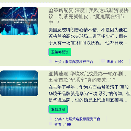
盈策略配资 深度 | 美欧达成新贸易协
议，刚谈完就扯皮，“魔鬼藏在细节
中”？
美国总统特朗普心情不错。不是因为他在
苏格兰的高尔夫球场上进了多少杆，而在
于又有一场“胜利”可以庆祝。 他27日表
示，美国已与欧盟达成贸易协议，对欧盟
盈策略配资
输美商品征收....
分类：股票配资杠杆平台
查看：160
亚博速融 华境S完成最终一轮冬测，
五菱首款“华系车”真的要来了？
在去年下半年，华为方面虽然澄清了“宝骏
华境子品牌就是华为‘三境’系列”的传闻。但
是华境品牌，也的确是上汽通用五菱与华
为深化“三智战略”合作的产物。 进入到
亚博速融
202....
分类：七届策略股票配资平台
查看：169