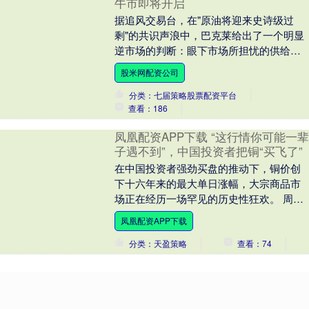
牛市即将开启
据追风交易台，在"原油将迎来史诗级过
剩"的共识声浪中，巴克莱给出了一个明显
逆市场的判断：眼下市场所担忧的供给过
剩，规模被高估、持续时间被夸大，而真
股米网配资公司
正重要的变化，....
分类：七届策略股票配资平台
查看：186
凤凰配资APP下载 “这行情你可能一辈
子遇不到”，中国投资者把铜“买飞了”
在中国投资者强劲买盘的推动下，铜价创
下十六年来的最大单日涨幅，大宗商品市
场正在经历一场罕见的历史性狂欢。 周四
下午，铜价一度飙升 11%，首次突破每吨
凤凰配资APP下载
1450....
分类：天盈策略
查看：74