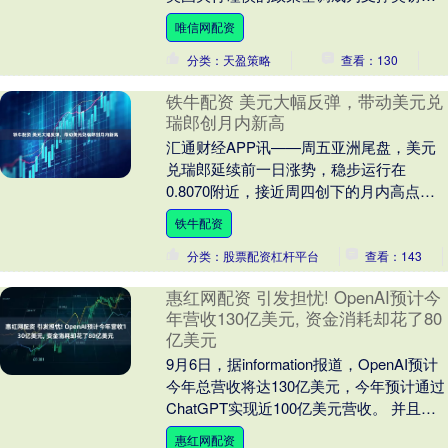
重要力量。英国央行货币政策委员凯瑟琳·
唯信网配资
曼（C....
分类：天盈策略
查看：130
铁牛配资 美元大幅反弹，带动美元兑
瑞郎创月内新高
汇通财经APP讯——周五亚洲尾盘，美元
兑瑞郎延续前一日涨势，稳步运行在
0.8070附近，接近周四创下的月内高点。
美元走势依旧强劲，尽管美联储降息预期
铁牛配资
持续升温，....
分类：股票配资杠杆平台
查看：143
惠红网配资 引发担忧! OpenAI预计今
年营收130亿美元, 资金消耗却花了80
亿美元
9月6日，据information报道，OpenAI预计
今年总营收将达130亿美元，今年预计通过
ChatGPT实现近100亿美元营收。 并且预
计2030年的营收....
惠红网配资