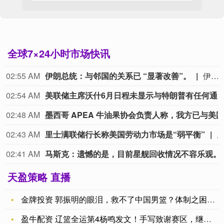
全球7×24小时市场快讯
02:55 AM
伊朗总统：与邻国的关系已 “显著改善”。
伊朗总统：与邻国的关系已 “显著改善”。
02:54 AM
美联储主席沃什6月日程未显示与特朗普有任何
02:48 AM
02:43 AM
里士满联储行长称美国劳动力市场是“弱平衡”
02:41 AM
马斯克：遗憾的是，目前星舰回收情况不容乐观
天盈策略 直播
金牌投资 郭振明的眼泪，救不了中国男篮？体制之困才是真凶？
盈牛配资 辽篮全运第4杨鸣发文！手写致谢赛区，继伟P上合照，