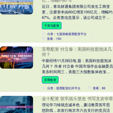
亿，增幅约67%
近日，青岛财通集团有限公司发生工商变
更，注册资本由60亿增至100亿元，增幅约
67%。企查查信息显示，该公司成立于
2020年9月，法定代表人王振海，经营范围
千里马配资
包含....
分类：七届策略股票配资平台
查看：150
至尊配资 付立春：美国科技股泡沫几
何？
中新经纬11月28日电 题：美国科技股泡沫
几何？ 作者 付立春 中国市场学会金融委员
美东时间周三，美股三大指数集体收涨，
科技股表现强势，半导体板块涨幅居前，
至尊配资
博....
分类：股票配资杠杆平台
查看：86
金十配资 筑牢战斗堡垒 书写支农华章
理论学习铸就忠诚本色，廉洁教育筑牢思
想防线，农发行南京市六合支行的党员活