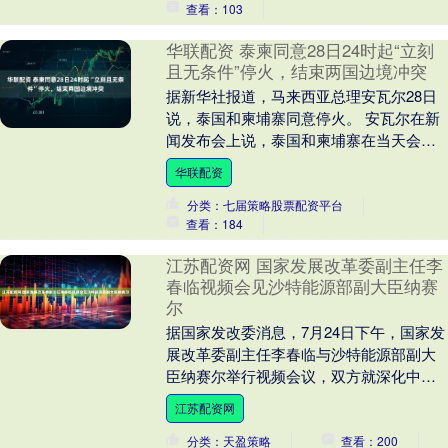
查看：103
华联配资 泰柬同意28日24时起“立刻
且无条件”停火，结束两国边境冲突
据新华社报道，马来西亚总理安瓦尔28日
说，泰国和柬埔寨同意停火。 安瓦尔在新
闻发布会上说，泰国和柬埔寨在当天会谈
中达成共识，同意自当地时间28日24时
华联配资
起“立刻且....
分类：七届策略股票配资平台
查看：184
江苏配资网 国家发展改革委副主任李
春临视频会见沙特能源部副大臣纳赛
尔
据国家发改委消息，7月24日下午，国家发
展改革委副主任李春临与沙特能源部副大
臣纳赛尔举行视频会议，双方就深化中沙
高委会共建“一带一路”、重大投资合作项目
江苏配资网
和能源分....
分类：天盈策略
查看：200