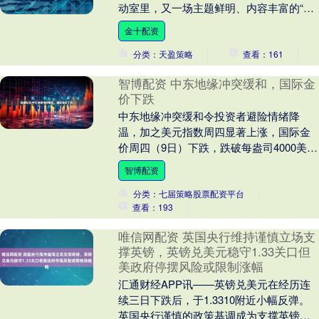
动室里，又一场主题鲜明、内容丰富的“三
会一课”学习正在进行。 近年来，农发行南
金十配资
京市六合支....
分类：天盈策略
查看：161
智博配资 中东地缘冲突缓和，国际金
价下跌
中东地缘冲突缓和令投资者避险情绪降
温，加之美元指数周四显著上涨，国际金
价周四（9日）下跌，跌破每盎司4000美元
整数关口。截至收盘，纽约商品交易所12
智博配资
月黄金期价....
分类：七届策略股票配资平台
查看：193
唯信网配资 英国央行维持谨慎立场支
撑英镑，英镑兑美元稳守1.33关口但
美政府停摆风险或限制涨幅
汇通财经APP讯——英镑兑美元在经历连
续三日下跌后，于1.3310附近小幅反弹。
英国央行谨慎的政策基调成为支撑英镑的