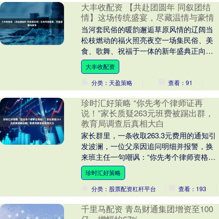
大丰收配资 【共赴团圆年 同叙团结
情】这场传统盛宴，尽藏温情与豪情
当河套民俗的暖韵邂逅草原风情的辽阔当
松枝燃动的福火照亮夜空一场集民俗、美
食、歌舞、祝福于一体的新年盛典正向你
走来，邀你共赴！2月10日15:30-19:00巴
大丰收配资
彦....
分类：天盈策略
查看：91
珍时汇好策略 “你先考个律师证再
说！”家长质疑263元班费被踢出群，
教育局调查后真相大白
家长群里，一条收取263.3元费用的通知引
发波澜，一位父亲因追问明细并报警，换
来班主任一句嘲讽：“你先考个律师资格证
再说吧！”随后，他与妻子被果断移出了群
珍时汇好策略
聊。 ....
分类：股票配资杠杆平台
查看：193
千里马配资 青岛财通集团增资至100