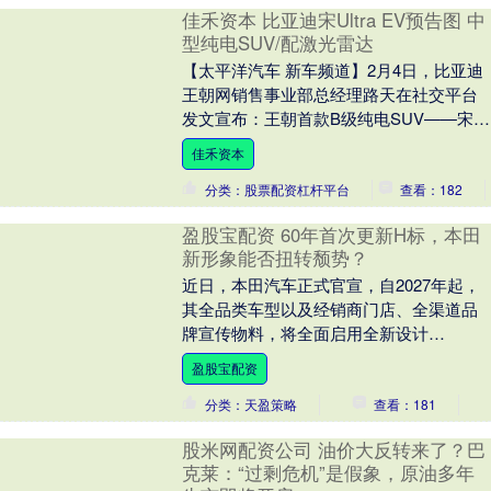
佳禾资本 比亚迪宋Ultra EV预告图 中
型纯电SUV/配激光雷达
【太平洋汽车 新车频道】2月4日，比亚迪
王朝网销售事业部总经理路天在社交平台
发文宣布：王朝首款B级纯电SUV——宋
Ultra EV来了。该车此前已在工信部完成
佳禾资本
申....
分类：股票配资杠杆平台
查看：182
盈股宝配资 60年首次更新H标，本田
新形象能否扭转颓势？
近日，本田汽车正式官宣，自2027年起，
其全品类车型以及经销商门店、全渠道品
牌宣传物料，将全面启用全新设计
的“H”标。这是本田自2001年以来，时隔26
盈股宝配资
年对品牌....
分类：天盈策略
查看：181
股米网配资公司 油价大反转来了？巴
克莱：“过剩危机”是假象，原油多年