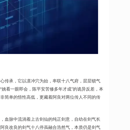
核心传承，它以凛冲穴为始，串联十八气府，层层锁气
宁姚看一眼即会，陈平安苦修多年才成”的诡异反差，本
而非简单的悟性高低，更藏着阿良对两位传人不同的传
家，血脉中流淌着上古剑仙的纯正剑意，自幼在剑气长
。阿良改良的剑气十八停虽融合浩然气，本质仍是剑气