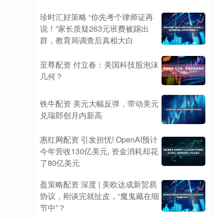
珍时汇好策略 “你先考个律师证再
说！”家长质疑263元班费被踢出
群，教育局调查后真相大白
至尊配资 付立春：美国科技股泡沫
几何？
铁牛配资 美元大幅反弹，带动美元
兑瑞郎创月内新高
惠红网配资 引发担忧! OpenAI预计
今年营收130亿美元, 资金消耗却花
了80亿美元
盈策略配资 深度 | 美欧达成新贸易
协议，刚谈完就扯皮，“魔鬼藏在细
节中”？