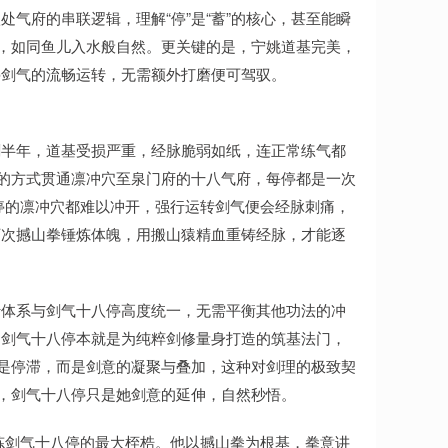
气府的串联逻辑，理解“停”是“蓄”的核心，甚至能瞬
”，如同鱼儿入水般自然。更关键的是，宁姚道基完美，
停剑气的流畅运转，无需额外打磨便可驾驭。
剩半年，道基受损严重，经脉脆弱如纸，连正常练气都
”的方式贯通凛冲穴至泉门府的十八气府，每停都是一次
停的凛冲穴都难以冲开，强行运转剑气便会经脉刺痛，
万次撼山拳锤炼体魄，用搬山猿精血重铸经脉，才能逐
行体系与剑气十八停高度统一，无需平衡其他功法的冲
的剑气十八停本就是为纯粹剑修量身打造的筑基法门，
不是停滞，而是剑意的凝聚与叠加，这种对剑理的极致契
”，剑气十八停只是她剑意的延伸，自然秒悟。
修炼剑气十八停的最大桎梏。他以撼山拳为根基，拳意讲