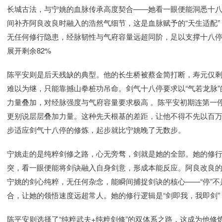
长城古法，与宁姚的血脉传承高度契合——她看一眼便能洞悉十八处
间补齐阿良改良时融入的浩然气细节，这是血脉赋予的“天生适配
无任何修行隐患，经脉韧性与气府容量远超同阶，足以支撑十八
展开剩余82%
陈平安则是后天残缺的典型。他的长生桥被蔡金简打断，寿元仅
难以为继，只能靠撼山拳桩功吊命。剑气十八停要求以“气若龙脉
力量叠加，对经脉强度与气府容量要求极高 。陈平安初期连第一
更别说层层叠加力量。这种先天根基的差距，让他不得不先以百
步适应剑气十八停的修炼，起步就比宁姚晚了无数步。
宁姚走的是纯粹剑修之路，心无旁骛，剑就是她的全部。她的修
突，看一眼便能将剑诀融入自身剑意，形成本能反应。阿良改良
宁姚的剑心纯粹，无任何杂念，能瞬间捕捉剑诀的核心——“停”
合，让她的领悟速度远超常人。她的修行逻辑是“剑即我，我即剑
陈平安则选择了“纯粹武夫+纯粹剑修”的双体系之路，这成为他