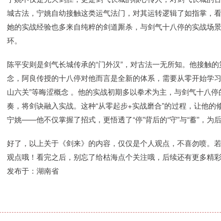
城古法，宁姚自幼接触这类运气法门，对其运转逻辑了如指掌，
她的实战经验也多来自纯粹的剑道厮杀，与剑气十八停的实战场
环。
陈平安则是剑气长城传承的“门外汉”，对古法一无所知。他接触
念，阿良传授的十八停对他而言是全新的体系，需要从零开始学习气
山六关”等晦涩概念 。他的实战初期多以拳术为主，与剑气十八停
奏，将剑诀融入实战。这种“从零起步+实战磨合”的过程，让他
宁姚——他不仅掌握了招式，更悟透了“停”背后的“守”与“蓄”，
好了，以上关于《剑来》的内容，仅仅是个人观点，不喜勿喷。
观点哦！看完之后，别忘了给枯海点个关注哦，后续还有更多精
发布于：湖南省