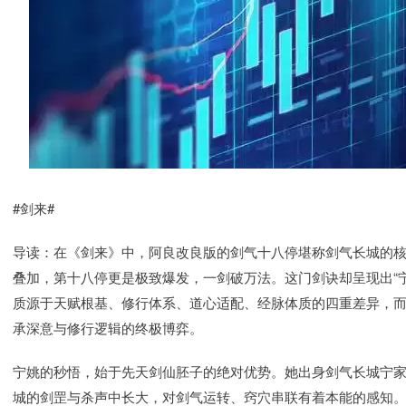
#剑来#
导读：在《剑来》中，阿良改良版的剑气十八停堪称剑气长城的
叠加，第十八停更是极致爆发，一剑破万法。这门剑诀却呈现出“
质源于天赋根基、修行体系、道心适配、经脉体质的四重差异，
承深意与修行逻辑的终极博弈。
宁姚的秒悟，始于先天剑仙胚子的绝对优势。她出身剑气长城宁
城的剑罡与杀声中长大，对剑气运转、窍穴串联有着本能的感知