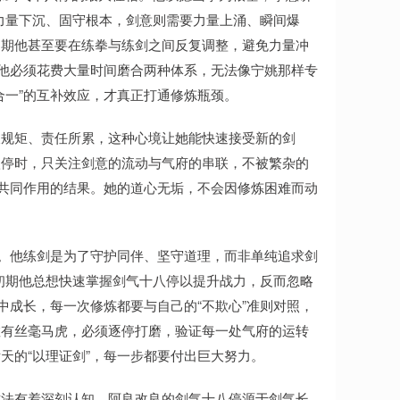
求力量下沉、固守根本，剑意则需要力量上涌、瞬间爆
初期他甚至要在练拳与练剑之间反复调整，避免力量冲
让他必须花费大量时间磨合两种体系，无法像宁姚那样专
合一”的互补效应，才真正打通修炼瓶颈。
被规矩、责任所累，这种心境让她能快速接受新的剑
八停时，只关注剑意的流动与气府的串联，不被繁杂的
境共同作用的结果。她的道心无垢，不会因修炼困难而动
念。他练剑是为了守护同伴、坚守道理，而非单纯追求剑
。初期他总想快速掌握剑气十八停以提升战力，反而忽略
中成长，每一次修炼都要与自己的“不欺心”准则对照，
敢有丝毫马虎，必须逐停打磨，验证每一处气府的运转
天的“以理证剑”，每一步都要付出巨大努力。
古法有着深刻认知。阿良改良的剑气十八停源于剑气长