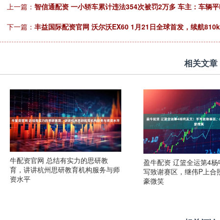
上一篇：
智信通配资 一小轿车累计违法354次被罚2万多 车主：车辆
下一篇：
丰益国际配资官网 沃尔沃EX60 1月21日全球首发，续航810
相关文章
牛配资官网 总结有实力的思研教
盈牛配资 辽篮全运第4
育，讲讲杭州思研教育机构服务与师
写致谢赛区，继伟P上合
资水平
豪微笑