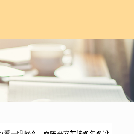
宁姚看一眼就会，而陈平安苦练多年多没