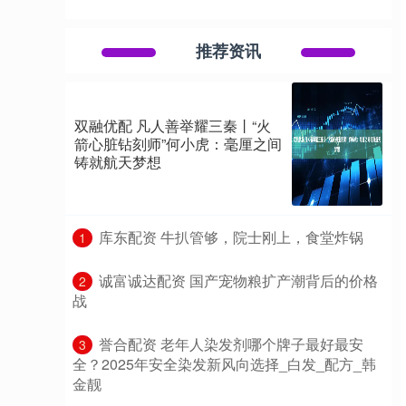
推荐资讯
双融优配 凡人善举耀三秦丨“火
箭心脏钻刻师”何小虎：毫厘之间
铸就航天梦想
​库东配资 牛扒管够，院士刚上，食堂炸锅
1
​诚富诚达配资 国产宠物粮扩产潮背后的价格
2
战
​誉合配资 老年人染发剂哪个牌子最好最安
3
全？2025年安全染发新风向选择_白发_配方_韩
金靓