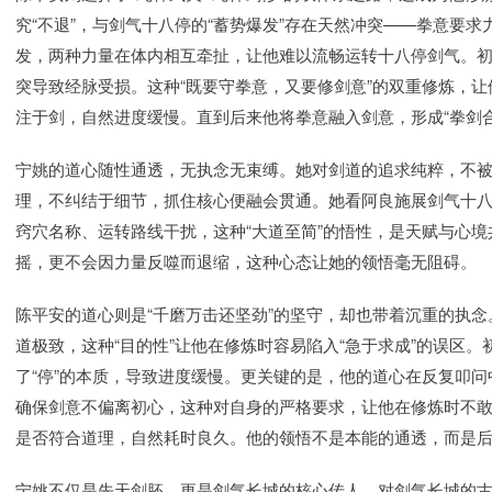
究“不退”，与剑气十八停的“蓄势爆发”存在天然冲突——拳意要
发，两种力量在体内相互牵扯，让他难以流畅运转十八停剑气。
突导致经脉受损。这种“既要守拳意，又要修剑意”的双重修炼，
注于剑，自然进度缓慢。直到后来他将拳意融入剑意，形成“拳剑
宁姚的道心随性通透，无执念无束缚。她对剑道的追求纯粹，不
理，不纠结于细节，抓住核心便融会贯通。她看阿良施展剑气十
窍穴名称、运转路线干扰，这种“大道至简”的悟性，是天赋与心
摇，更不会因力量反噬而退缩，这种心态让她的领悟毫无阻碍。
陈平安的道心则是“千磨万击还坚劲”的坚守，却也带着沉重的执
道极致，这种“目的性”让他在修炼时容易陷入“急于求成”的误区
了“停”的本质，导致进度缓慢。更关键的是，他的道心在反复叩问
确保剑意不偏离初心，这种对自身的严格要求，让他在修炼时不
是否符合道理，自然耗时良久。他的领悟不是本能的通透，而是后
宁姚不仅是先天剑胚，更是剑气长城的核心传人，对剑气长城的