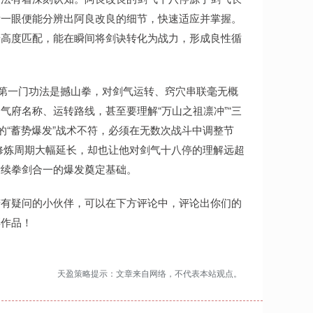
看一眼便能分辨出阿良改良的细节，快速适应并掌握。
景高度匹配，能在瞬间将剑诀转化为战力，形成良性循
的第一门功法是撼山拳，对剑气运转、窍穴串联毫无概
府名称、运转路线，甚至要理解“万山之祖凛冲”“三
的“蓄势爆发”战术不符，必须在无数次战斗中调整节
的修炼周期大幅延长，却也让他对剑气十八停的理解远超
为后续拳剑合一的爆发奠定基础。
若有疑问的小伙伴，可以在下方评论中，评论出你们的
彩作品！
天盈策略提示：文章来自网络，不代表本站观点。