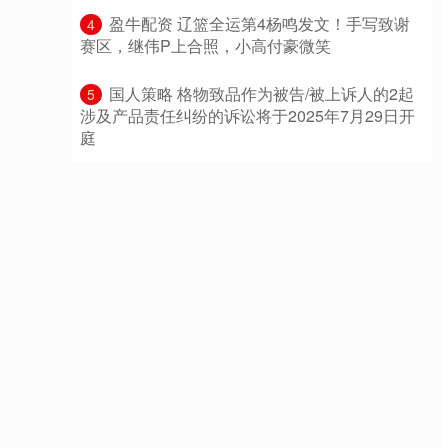
​盈牛配资 辽篮全运第4杨鸣发文！手写致谢
4
赛区，继伟P上合照，小高付豪微笑
​国人策略 格物致品作为被告/被上诉人的2起
5
涉及产品责任纠纷的诉讼将于2025年7月29日开
庭