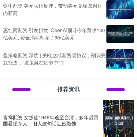
铁牛配资 美元大幅反弹，带动美元兑瑞郎创月
内新高
惠红网配资 引发担忧! OpenAI预计今年营收130
亿美元, 资金消耗却花了80亿美元
盈策略配资 深度 | 美欧达成新贸易协议，刚谈完
就扯皮，“魔鬼藏在细节中”？
推荐资讯
富祥配资 女叛徒1949年逃至台湾，多年后回
国看望亲人，旧人这句话让她惭愧