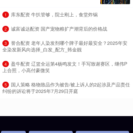
​库东配资 牛扒管够，院士刚上，食堂炸锅
1
​诚富诚达配资 国产宠物粮扩产潮背后的价格战
2
​誉合配资 老年人染发剂哪个牌子最好最安全？2025年安
3
全染发新风向选择_白发_配方_韩金靓
​盈牛配资 辽篮全运第4杨鸣发文！手写致谢赛区，继伟P
4
上合照，小高付豪微笑
​国人策略 格物致品作为被告/被上诉人的2起涉及产品责任
5
纠纷的诉讼将于2025年7月29日开庭