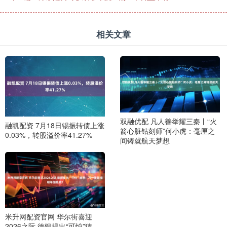
相关文章
双融优配 凡人善举耀三秦丨“火
融凯配资 7月18日锡振转债上涨
箭心脏钻刻师”何小虎：毫厘之
0.03%，转股溢价率41.27%
间铸就航天梦想
米升网配资官网 华尔街喜迎
2026之际 德银提出“可怕”猜